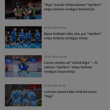
“Riga” panāk izlīdzinājumu “Optibet”
telpu futbola virslīgas finālsērijā
01.05.2024 09:10
Rīgas lielklubi sāks cīņu par “Optibet”
telpu futbola virslīgas titulu
30.04.2024 09:26
Lielais derbijs arī “Arēnā Rīga” – rīt
sāksies “Optibet” telpu futbola
virslīgas Supersērija
21.04.2024 19:10
Latvijas kausā telpu futbolā uzvar
“Riga”