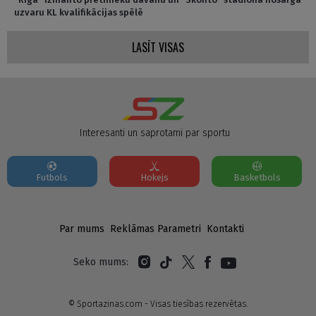
uzvaru KL kvalifikācijas spēlē
LASĪT VISAS
Interesanti un saprotami par sportu
Futbols
Hokejs
Basketbols
Par mums
Reklāmas Parametri
Kontakti
Seko mums:
© Sportazinas.com - Visas tiesības rezervētas.