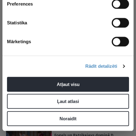
uzvaru
Preferences
29.11.2023 21:48
Statistika
“Riga” telpu futbolistiem uzvara UEFA
Čempionu līgas elites kārtas spēlē
Mārketings
23.11.2023 18:50
Rīgas Skolu telpu futbola kausā
Rādīt detalizēti
noskaidrotas meiteņu turnīra
pusfinālistes
Atļaut visu
10.11.2023 15:21
Rīgas skolu telpu futbola kausā
Ļaut atlasi
noslēgusies otrā spēļu nedēļa
Noraidīt
06.11.2023 12:48
Fogels un Patrikejevs dominē D