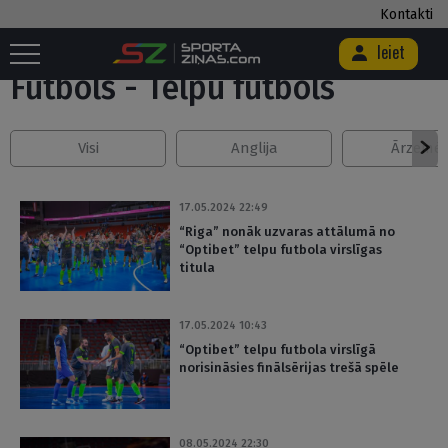
Kontakti
Sākums
/
Futbols
/
Telpu futbols
/
Lapa 5
Ieiet
Futbols - Telpu futbols
Visi
Anglija
Ārzemē
17.05.2024 22:49
“Riga” nonāk uzvaras attālumā no
“Optibet” telpu futbola virslīgas
titula
17.05.2024 10:43
“Optibet” telpu futbola virslīgā
norisināsies finālsērijas trešā spēle
08.05.2024 22:30