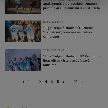
apakšgrupā, 84. vidusskola izmanto
pretinieku klupienus un iekļūst TOP16
02.11.2023 16:23
“Riga” telpu futbolisti ČL uzņems
“Barcelona”, Francijas un Itālijas
čempionus
30.10.2023 22:47
“Riga” telpu futbolisti UEFA Čempionu
līgas elites kārtu aizvadīs savā
laukumā
Posts
1
…
3
4
5
6
7
…
14
pagination