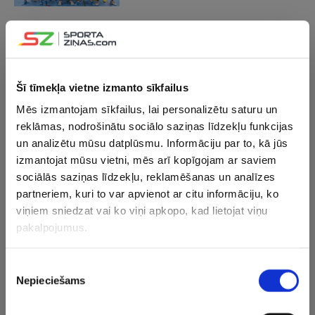
02.12.2023 18:44
Brīnums soļa attālumā – “Riga” zaudē
titulētajai “Barca” un neiekļūst ČL
finālturnīrā
Šī tīmekļa vietne izmanto sīkfailus
Mēs izmantojam sīkfailus, lai personalizētu saturu un
02.12.2023 16:50
reklāmas, nodrošinātu sociālo saziņas līdzekļu funkcijas
Latvija un Lietuva rīkos 2026. gada EČ
un analizētu mūsu datplūsmu. Informāciju par to, kā jūs
telpu futbolā
izmantojat mūsu vietni, mēs arī kopīgojam ar saviem
sociālās saziņas līdzekļu, reklamēšanas un analīzes
partneriem, kuri to var apvienot ar citu informāciju, ko
02.12.2023 11:06
viņiem sniedzat vai ko viņi apkopo, kad lietojat viņu
“Riga” telpu futbolisti aizvadīs
izšķirošo maču par iekļūšanu UEFA ČL
pakalpojumus.
finālturnīrā
Piekrišanas
Nepieciešams
30.11.2023 21:28
izvēle
Kurš gan cits – telpu futbola leģenda
Rikardinju galotnē izrauj “Riga”