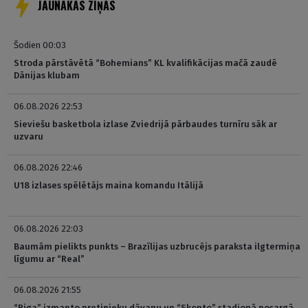
JAUNĀKĀS ZIŅAS
Šodien 00:03
Stroda pārstāvētā “Bohemians” KL kvalifikācijas mačā zaudē
Dānijas klubam
06.08.2026 22:53
Sieviešu basketbola izlase Zviedrijā pārbaudes turnīru sāk ar
uzvaru
06.08.2026 22:46
U18 izlases spēlētājs maina komandu Itālijā
06.08.2026 22:03
Baumām pielikts punkts – Brazīlijas uzbrucējs paraksta ilgtermiņa
līgumu ar “Real”
06.08.2026 21:55
“Riga” izmanto pretinieku dāvanu un “Skonto” stadionā nosargā