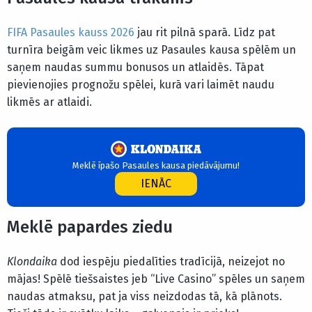
FIFA Pasaules kauss 2026
jau rit pilnā sparā. Līdz pat
turnīra beigām veic likmes uz Pasaules kausa spēlēm un
saņem naudas summu bonusos un atlaidēs. Tāpat
pievienojies prognožu spēlei, kurā vari laimēt naudu
likmēs ar atlaidi.
Meklē īpašo Pasaules kausa piedāvājumu!
IENĀC
Meklē papardes ziedu
Klondaika
dod iespēju piedalīties tradīcijā, neizejot no
mājas! Spēlē tiešsaistes jeb “Live Casino” spēles un saņem
naudas atmaksu, pat ja viss neizdodas tā, kā plānots.