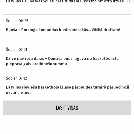
Latvijas U16 basketbolisti pret turkiem lūkos izcīnīt otro uzvaru EČ
Šodien 08:25
Bijušais Porziņģa komandas biedrs piesakās… WNBA draftam!
Šodien 07:51
Dzīve nav rožu dārzs – Dončiča bijusī līgava no basketbolista
pieprasa galvu reibinošu summu
Šodien 07:12
Latvijas sieviešu basketbola izlase pārbaudes turnīrā pārliecinoši
uzvar Lietuvu
LASĪT VISAS