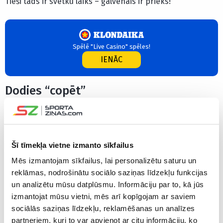
Tieši tāds ir svētku laiks – galvenais ir prieks!
Spēlē "Live Casino" spēles!
IENĀC
Dodies “copēt”
Līgo nedēļa bez makšķerēšanas? Tie taču nav svētki!
Meklē īpašās “Copes laiks” spēles un tad dodies uz
bonusa spēli. Pats galvenais – saņem atpakaļ naudu plus
Šī tīmekļa vietne izmanto sīkfailus
visus laimestus!
Mēs izmantojam sīkfailus, lai personalizētu saturu un
reklāmas, nodrošinātu sociālo saziņas līdzekļu funkcijas
un analizētu mūsu datplūsmu. Informāciju par to, kā jūs
izmantojat mūsu vietni, mēs arī kopīgojam ar saviem
Izbaudi "Copes laiku"!
sociālās saziņas līdzekļu, reklamēšanas un analīzes
IENĀC
partneriem, kuri to var apvienot ar citu informāciju, ko