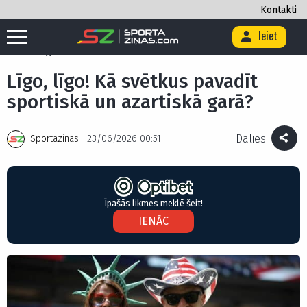
Kontakti
Ieiet
Sākums
/
Azartspēles
/
Līgo, līgo! Kā svētkus pavadīt sportiskā un
azartiskā garā?
Līgo, līgo! Kā svētkus pavadīt
sportiskā un azartiskā garā?
Dalies
Sportazinas
23/06/2026 00:51
Īpašās likmes meklē šeit!
IENĀC