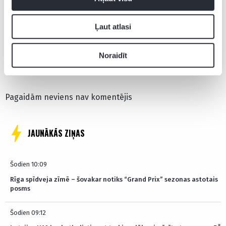
Aktualitātes
Ļaut atlasi
Noraidīt
Pievienot komentāru
Pagaidām neviens nav komentējis
JAUNĀKĀS ZIŅAS
Šodien 10:09
Rīga spīdveja zīmē – šovakar notiks “Grand Prix” sezonas astotais
posms
Šodien 09:12