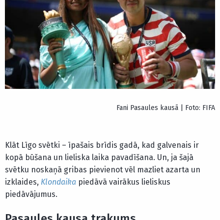
Fani Pasaules kausā | Foto: FIFA
Klāt Līgo svētki – īpašais brīdis gadā, kad galvenais ir
kopā būšana un lieliska laika pavadīšana. Un, ja šajā
svētku noskaņā gribas pievienot vēl mazliet azarta un
izklaides,
Klondaika
piedāvā vairākus lieliskus
piedāvājumus.
Pasaules kausa trakums