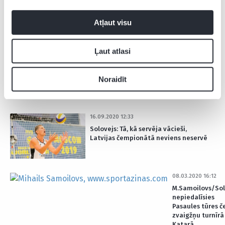
Samoilovs/Pļaviņš ar zaudējumu
uzsāk “Challenge” turnīru
Atļaut visu
Ļaut atlasi
11.10.2021 11:06
Pļaviņš apvienojas ar jaunāko no
brāļiem Samoiloviem
Noraidīt
16.09.2020 12:33
Solovejs: Tā, kā servēja vācieši,
Latvijas čempionātā neviens neservē
08.03.2020 16:12
M.Samoilovs/Sol
nepiedalīsies
Pasaules tūres č
zvaigžņu turnīrā
Katarā