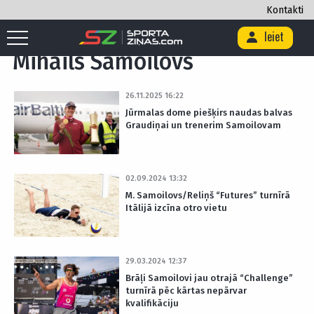
Kontakti
Sākums
/
Birka "Mihails Samoilovs"
Ieiet
Mihails Samoilovs
26.11.2025 16:22
Jūrmalas dome piešķirs naudas balvas
Graudiņai un trenerim Samoilovam
02.09.2024 13:32
M. Samoilovs/Reliņš “Futures” turnīrā
Itālijā izcīna otro vietu
29.03.2024 12:37
Brāļi Samoilovi jau otrajā “Challenge”
turnīrā pēc kārtas nepārvar
kvalifikāciju