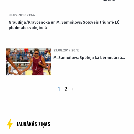
01.09.2019 21:44
Graudiņa/Kravčenoka un M. Samoilovs/Solovejs triumfē LČ
pludmales volejbolā
23.08.2019 20:15
M. Samoilovs: Spēlēju kā bērnudārzā…
Posts
1
2
pagination
JAUNĀKĀS ZIŅAS