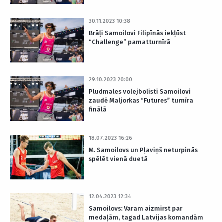
30.11.2023 10:38
Brāļi Samoilovi Filipīnās iekļūst
“Challenge” pamatturnīrā
29.10.2023 20:00
Pludmales volejbolisti Samoilovi
zaudē Maljorkas “Futures” turnīra
finālā
18.07.2023 16:26
M. Samoilovs un Pļaviņš neturpinās
spēlēt vienā duetā
12.04.2023 12:34
Samoilovs: Varam aizmirst par
medaļām, tagad Latvijas komandām