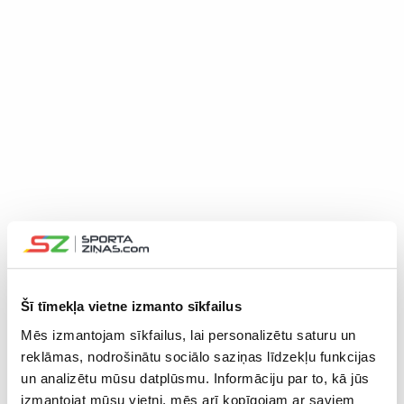
Šī tīmekļa vietne izmanto sīkfailus
Mēs izmantojam sīkfailus, lai personalizētu saturu un
reklāmas, nodrošinātu sociālo saziņas līdzekļu funkcijas
un analizētu mūsu datplūsmu. Informāciju par to, kā jūs
29.11.2022 09:54
izmantojat mūsu vietni, mēs arī kopīgojam ar saviem
Pļaviņš/Samoilovs “Elite 16” turnīrā