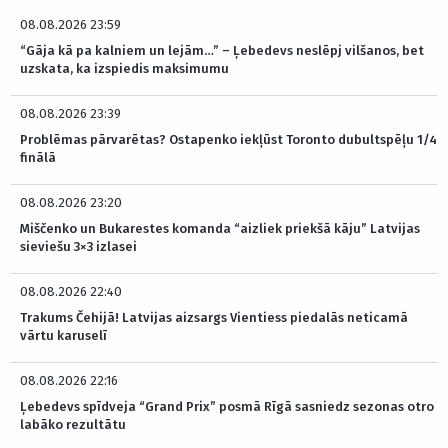
08.08.2026 23:59
“Gāja kā pa kalniem un lejām…” – Ļebedevs neslēpj vilšanos, bet
uzskata, ka izspiedis maksimumu
08.08.2026 23:39
Problēmas pārvarētas? Ostapenko iekļūst Toronto dubultspēļu 1/4
finālā
08.08.2026 23:20
Miščenko un Bukarestes komanda “aizliek priekšā kāju” Latvijas
sieviešu 3×3 izlasei
08.08.2026 22:40
Trakums Čehijā! Latvijas aizsargs Vientiess piedalās neticamā
vārtu karuselī
08.08.2026 22:16
Ļebedevs spīdveja “Grand Prix” posmā Rīgā sasniedz sezonas otro
labāko rezultātu