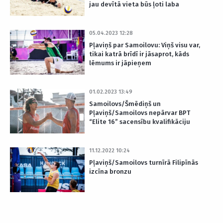
jau devītā vieta būs ļoti laba
05.04.2023 12:28
Pļaviņš par Samoilovu: Viņš visu var,
tikai katrā brīdī ir jāsaprot, kāds
lēmums ir jāpieņem
01.02.2023 13:49
Samoilovs/Šmēdiņš un
Pļaviņš/Samoilovs nepārvar BPT
“Elite 16” sacensību kvalifikāciju
11.12.2022 10:24
Pļaviņš/Samoilovs turnīrā Filipīnās
izcīna bronzu