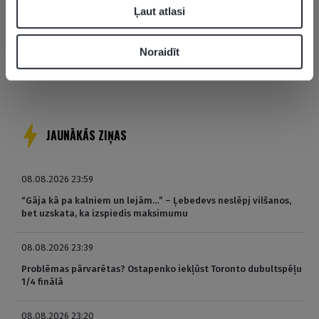
grimstošais kuģis
Ļaut atlasi
Žagars un Ērvings, Dāvis Bertāns –
Slēptais Līderis | Žanis Peiners Pēc
Noraidīt
Pasaules Kausa
VIDEO
JAUNĀKĀS ZIŅAS
08.08.2026 23:59
“Gāja kā pa kalniem un lejām…” – Ļebedevs neslēpj vilšanos,
bet uzskata, ka izspiedis maksimumu
08.08.2026 23:39
Problēmas pārvarētas? Ostapenko iekļūst Toronto dubultspēļu
1/4 finālā
08.08.2026 23:20