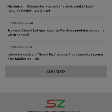
Miščenko un Bukarestes komanda “aizliek priekšā kāju”
Latvijas sieviešu 3×3 izlasei
08.08.2026 22:40
Trakums Čehijā! Latvijas aizsargs Vientiess piedalās neticamā
vārtu karuselī
08.08.2026 22:16
Ļebedevs spīdveja “Grand Prix” posmā Rīgā sasniedz sezonas
otro labāko rezultātu
LASĪT VISAS