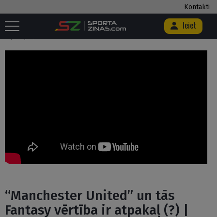
Kontakti
Ieiet
Sākums
/
Fantasy Sports
/
“Manchester United” un tās Fantasy vērtība ir
atpakaļ (?) | EPL #1
“Manchester United” un tās
Fantasy vērtība ir atpakaļ (?) |