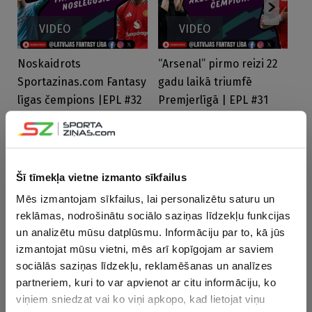
VIDEO
VIDEO
Noskaidrots
“Arsenal” pirmo reizi 22
Bl
Sportazinas.com Fantasy
gadu laikā triumfē
ci
līgas čempions |EPL #32
Premjerlīgā | EPL #31
Pr
Sp
NEDĒĻAS TOP RAKSTI
Šī tīmekļa vietne izmanto sīkfailus
06.08.2026 17:51
Mēs izmantojam sīkfailus, lai personalizētu saturu un
Premjerlīgas Fantasy ir klāt: LFL ceļvedis veiksmīgai sezonai
reklāmas, nodrošinātu sociālo saziņas līdzekļu funkcijas
un analizētu mūsu datplūsmu. Informāciju par to, kā jūs
05.08.2026 16:51
izmantojat mūsu vietni, mēs arī kopīgojam ar saviem
“Dīvāna eksperts” atzīst: ar prognozēm izgāzos, bet šī bija
sociālās saziņas līdzekļu, reklamēšanas un analīzes
visu laiku spēcīgākā Elite
partneriem, kuri to var apvienot ar citu informāciju, ko
viņiem sniedzat vai ko viņi apkopo, kad lietojat viņu