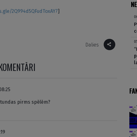
NE
ms.gle/2Q994d5QFudToxAY7
]
0
P
c
0
Dalies
“
p
l
KOMENTĀRI
FA
08:25
2stundas pirms spēlēm?
:19