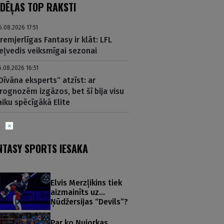
DĒĻAS TOP RAKSTI
6.08.2026 17:51
remjerlīgas Fantasy ir klāt: LFL
eļvedis veiksmīgai sezonai
5.08.2026 16:51
Dīvāna eksperts” atzīst: ar
rognozēm izgāzos, bet šī bija visu
aiku spēcīgākā Elite
NTASY SPORTS IESAKA
Elvis Merzļikins tiek
aizmainīts uz…
Ņūdžersijas “Devils”?
Par ko Ņujorkas