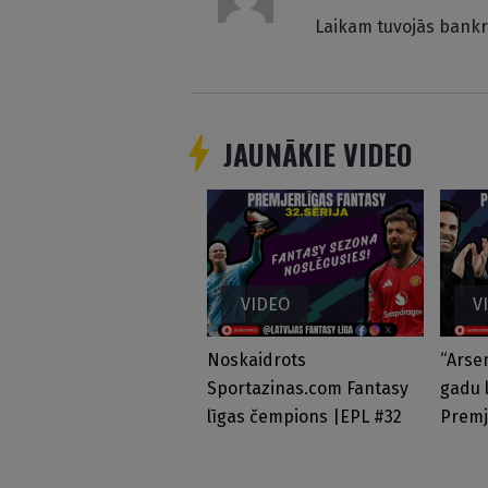
Laikam tuvojās bank
JAUNĀKIE VIDEO
VIDEO
V
Noskaidrots
“Arsen
Sportazinas.com Fantasy
gadu 
līgas čempions |EPL #32
Premj