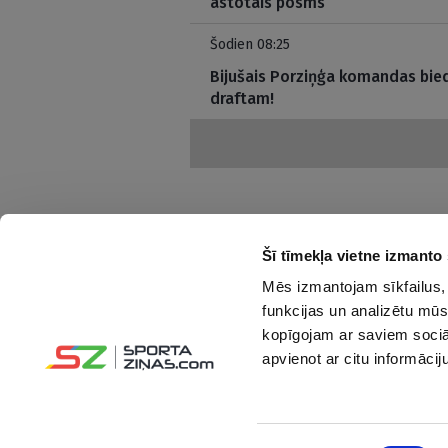
astotais posms
Šodien 08:25
Bijušais Porziņģa komandas bi
draftam!
Šī tīmekļa vietne izmanto 
Mēs izmantojam sīkfailus, 
Interesanti un saprotami par sportu
funkcijas un analizētu mūs
kopīgojam ar saviem sociāl
Seko mums:
apvienot ar citu informācij