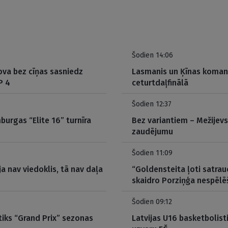
Šodien 14:06
ova bez cīņas sasniedz
Lasmanis un Ķīnas komand
P 4
ceturtdaļfinālā
Šodien 12:37
burgas “Elite 16” turnīra
Bez variantiem – Mežijevs
zaudējumu
Šodien 11:09
ja nav viedoklis, tā nav daļa
“Goldensteita ļoti satrau
skaidro Porziņģa nespēlē
Šodien 09:12
tiks “Grand Prix” sezonas
Latvijas U16 basketbolisti