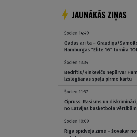
JAUNĀKĀS ZIŅAS
Šodien 14:49
Gadās arī tā – Graudiņa/Samoil
Hamburgas “Elite 16” turnīra TO
Šodien 13:34
Bedrītis/Rinkevičs nepārvar Ham
izslēgšanas spēļu pirmo kārtu
Šodien 11:57
Cipruss: Rasisms un diskrimināci
no Latvijas basketbola vērtībām
Šodien 10:09
Rīga spīdveja zīmē – šovakar no