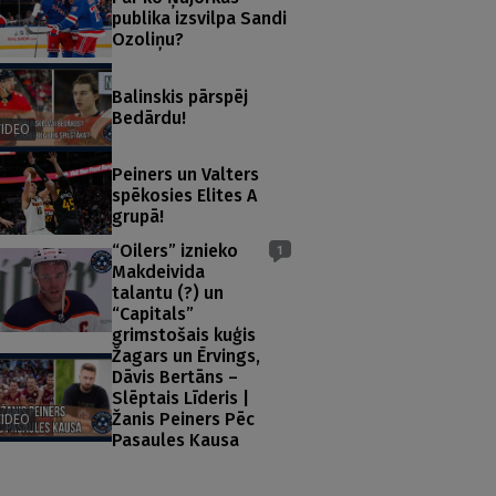
publika izsvilpa Sandi
Ozoliņu?
Balinskis pārspēj
Bedārdu!
VIDEO
Peiners un Valters
spēkosies Elites A
grupā!
“Oilers” iznieko
1
Makdeivida
talantu (?) un
EO
VIDEO
VIDEO
“Capitals”
grimstošais kuģis
Žagars un Ērvings,
 pulcējas!
Maģiska nakts Atlantā un
Ciemos Rīga
Dāvis Bertāns –
26. gada sezonas
LFL – kuri iekļūs finālā? |
menedžeris
Slēptais Līderis |
Žanis Peiners Pēc
VIDEO
ms 🏆
Starteris #19
Šēnhofs, NB
Pasaules Kausa
maiņu vilnis