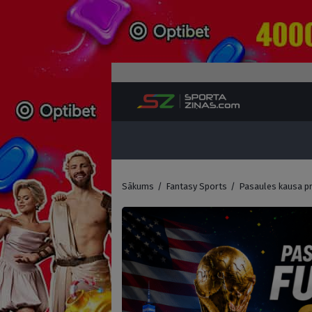
Sākums
/
Fantasy Sports
/
Pasaules kausa pr