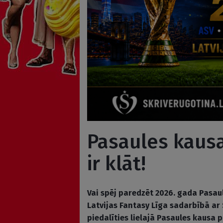
Pasaules kaus
ir klāt!
Vai spēj paredzēt 2026. gada Pasau
Latvijas Fantasy Līga sadarbībā ar
piedalīties lielajā Pasaules kausa