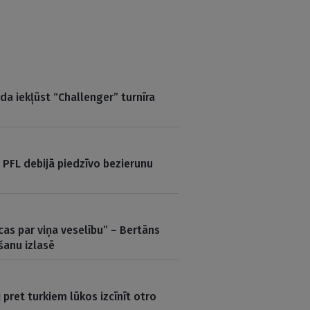
a iekļūst “Challenger” turnīra
 PFL debijā piedzīvo bezierunu
cas par viņa veselību” – Bertāns
šanu izlasē
 pret turkiem lūkos izcīnīt otro