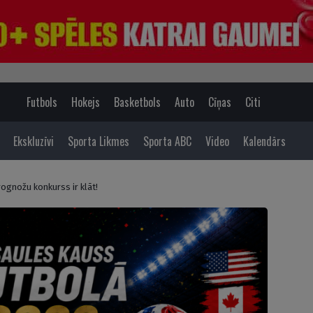
Futbols
Hokejs
Basketbols
Auto
Cīņas
Citi
Ekskluzīvi
Sporta Likmes
Sporta ABC
Video
Kalendārs
ognožu konkurss ir klāt!