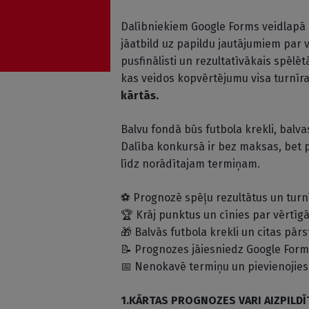
Dalībniekiem Google Forms veidlapā b
jāatbild uz papildu jautājumiem par vi
pusfinālisti un rezultatīvākais spēlēt
kas veidos kopvērtējumu visa turnīr
kārtās.
Balvu fondā būs futbola krekli, balva
Dalība konkursā ir bez maksas, bet 
līdz norādītajam termiņam.
⚽ Prognozē spēļu rezultātus un turn
🏆 Krāj punktus un cīnies par vērtī
🎁 Balvās futbola krekli un citas pār
📝 Prognozes jāiesniedz Google Form
📅 Nenokavē termiņu un pievienojies 
1.KĀRTAS PROGNOZES VARI AIZPILDĪT 