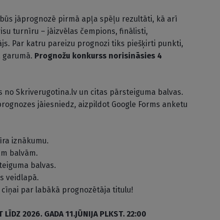
ūs jāprognozē pirmā apļa spēļu rezultāti, kā arī
su turnīru – jāizvēlas čempions, finālisti,
ājs. Par katru pareizu prognozi tiks piešķirti punkti,
a garumā.
Prognožu konkurss norisināsies 4
s no Skriverugotina.lv un citas pārsteiguma balvas.
prognozes jāiesniedz, aizpildot Google Forms anketu
īra iznākumu.
gām balvām.
steiguma balvas.
s veidlapā.
cīņai par labākā prognozētāja titulu!
LĪDZ 2026. GADA 11.JŪNIJA PLKST. 22:00