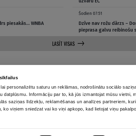
uzvaru EČ
Šodien 07:51
edrs piesakās… WNBA
Dzīve nav rožu dārzs – Do
pieprasa galvu reibinoš
LASĪT VISAS
sīkfailus
lai personalizētu saturu un reklāmas, nodrošinātu sociālo saziņa
u datplūsmu. Informāciju par to, kā jūs izmantojat mūsu vietni, 
Par mums
Privā
ās saziņas līdzekļu, reklamēšanas un analīzes partneriem, kuri
Reklāmas Parametri
u, ko viņiem sniedzat vai ko viņi apkopo, kad lietojat viņu pakal
Kontakti