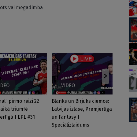
rots vai megadimba
IDEO
VIDEO
VID
al” pirmo reizi 22
Blanks un Birjuks ciemos:
Čempioni
laikā triumfē
Latvijas izlase, Premjerlīga
2025./20
erlīgā | EPL #31
un Fantasy |
noslēgu
Speciālizlaidums